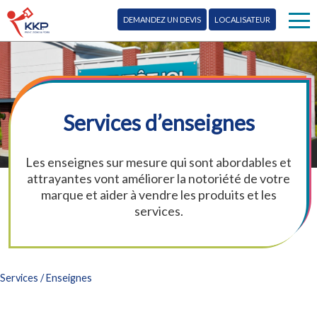
DEMANDEZ UN DEVIS
LOCALISATEUR
Publipostage
Enseignes
Services d’enseignes
Impression
Les enseignes sur mesure qui sont abordables et
Plus de services
attrayantes vont améliorer la notoriété de votre
marque et aider à vendre les produits et les
Conception
Blog
services.
Promotion
Contactez-nous
Marketing
EN
Services
/ Enseignes
Numérique