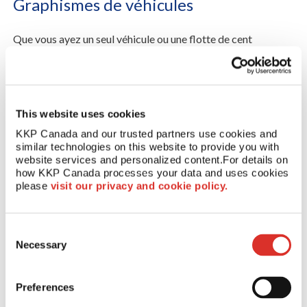
Graphismes de véhicules
Que vous ayez un seul véhicule ou une flotte de cent
véhicules, les graphismes pour véhicules de KKP peuvent
placer vos messages promotionnels directement en face de
vos clients potentiels et augmenter la visibilité de votre
marque auprès de vos clients existants. Recouvrez votre
véhicule d'un habillage personnalisé ou d'un lettrage en
This website uses cookies
vinyle pour attirer les clients et accroître la notoriété de
KKP Canada and our trusted partners use cookies and 
votre marque lorsque vous conduisez dans votre
similar technologies on this website to provide you with 
communauté.
website services and personalized content.
For details on 
how KKP Canada processes your data and uses cookies 
please 
visit our privacy and cookie policy.
DÉTAILS
Consent
Necessary
Selection
Preferences